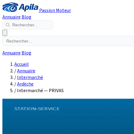
Passion Moteur
Annuaire
Blog
Annuaire
Blog
Accueil
/
Annuaire
/
Intermarché
/
Ardèche
/
Intermarché — PRIVAS