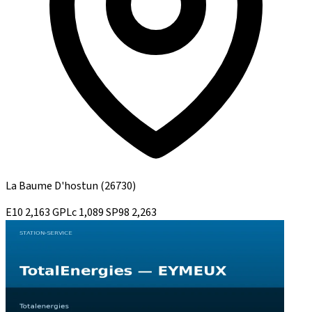
La Baume D'hostun
(26730)
E10
2,163
GPLc
1,089
SP98
2,263