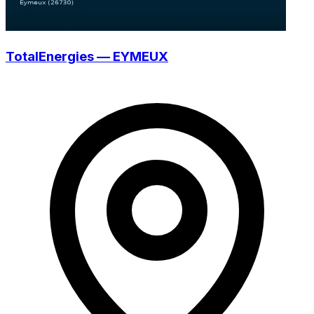
TotalEnergies — EYMEUX