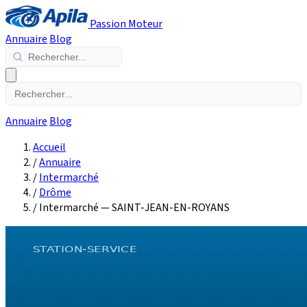
Passion Moteur
Annuaire
Blog
Annuaire
Blog
Accueil
/
Annuaire
/
Intermarché
/
Drôme
/
Intermarché — SAINT-JEAN-EN-ROYANS