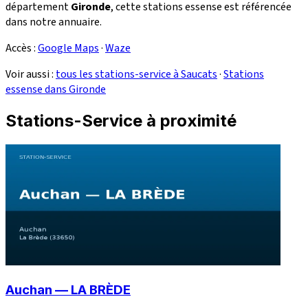
département
Gironde
, cette stations essense est référencée
dans notre annuaire.
Accès :
Google Maps
·
Waze
Voir aussi :
tous les stations-service à Saucats
·
Stations
essense dans Gironde
Stations-Service à proximité
Auchan — LA BRÈDE