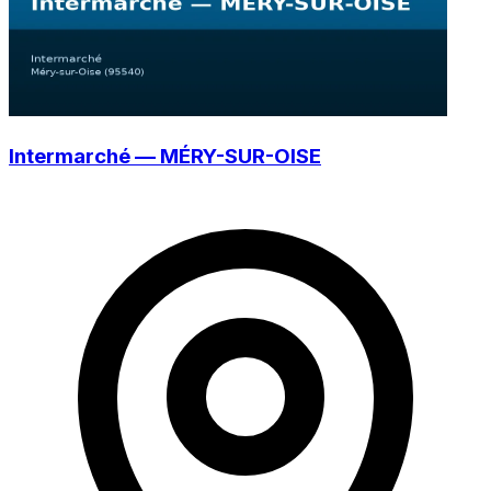
Intermarché — MÉRY-SUR-OISE