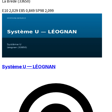
La Brède
(33650)
E10
2,029
E85
0,849
SP98
2,099
Système U — LÉOGNAN