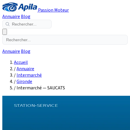
Passion Moteur
Annuaire
Blog
Annuaire
Blog
Accueil
/
Annuaire
/
Intermarché
/
Gironde
/
Intermarché — SAUCATS