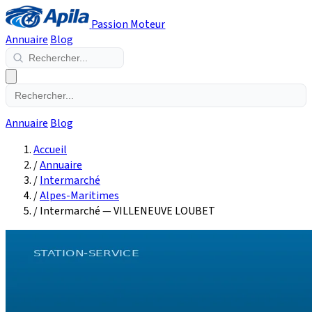
Passion Moteur
Annuaire
Blog
Annuaire
Blog
Accueil
/
Annuaire
/
Intermarché
/
Alpes-Maritimes
/
Intermarché — VILLENEUVE LOUBET