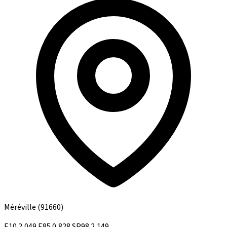
Méréville
(91660)
E10
2,049
E85
0,828
SP98
2,149