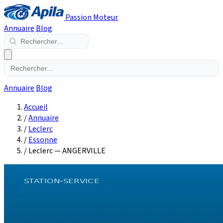
Passion Moteur
Annuaire
Blog
Annuaire
Blog
Accueil
/
Annuaire
/
Leclerc
/
Essonne
/
Leclerc — ANGERVILLE