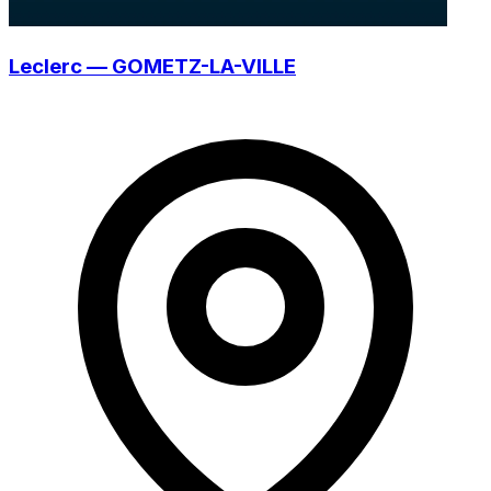
Leclerc — GOMETZ-LA-VILLE