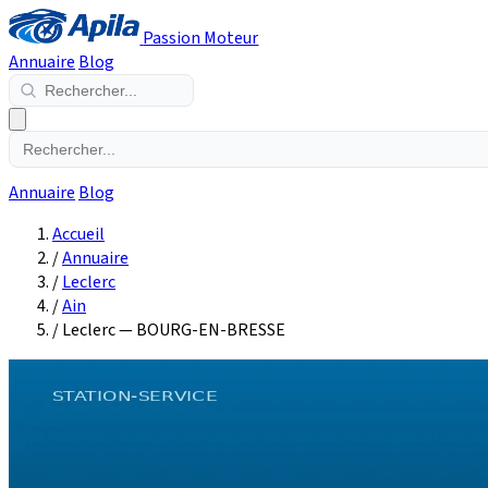
Passion Moteur
Annuaire
Blog
Annuaire
Blog
Accueil
/
Annuaire
/
Leclerc
/
Ain
/
Leclerc — BOURG-EN-BRESSE