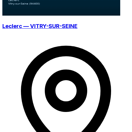
Leclerc — VITRY-SUR-SEINE