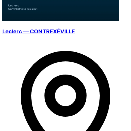
Leclerc — CONTREXÉVILLE