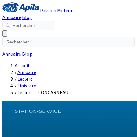
Passion Moteur
Annuaire
Blog
Annuaire
Blog
Accueil
/
Annuaire
/
Leclerc
/
Finistère
/
Leclerc — CONCARNEAU