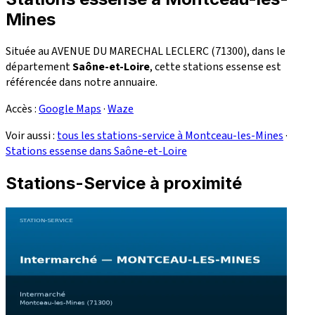
Mines
Située au AVENUE DU MARECHAL LECLERC (71300), dans le
département
Saône-et-Loire
, cette stations essense est
référencée dans notre annuaire.
Accès :
Google Maps
·
Waze
Voir aussi :
tous les stations-service à Montceau-les-Mines
·
Stations essense dans Saône-et-Loire
Stations-Service à proximité