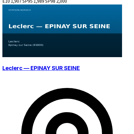
E10
1,907
SP95
1,989
SP98
2,000
Leclerc — EPINAY SUR SEINE