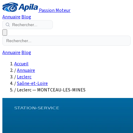
Passion Moteur
Annuaire
Blog
Annuaire
Blog
Accueil
/
Annuaire
/
Leclerc
/
Saône-et-Loire
/
Leclerc — MONTCEAU-LES-MINES