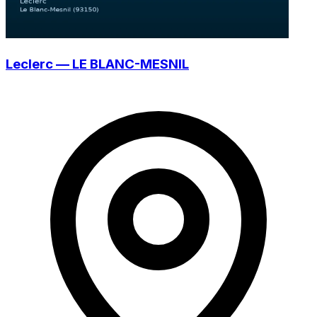
Leclerc — LE BLANC-MESNIL