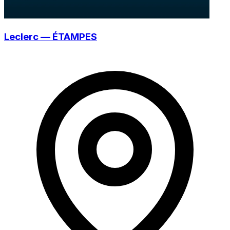
Leclerc — ÉTAMPES