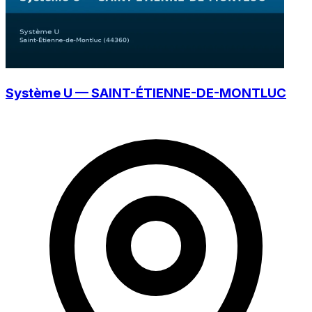
Système U — SAINT-ÉTIENNE-DE-MONTLUC