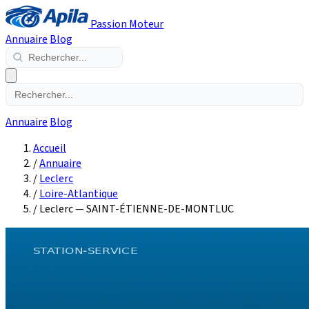
Passion Moteur
Annuaire
Blog
Annuaire
Blog
Accueil
/
Annuaire
/
Leclerc
/
Loire-Atlantique
/
Leclerc — SAINT-ÉTIENNE-DE-MONTLUC