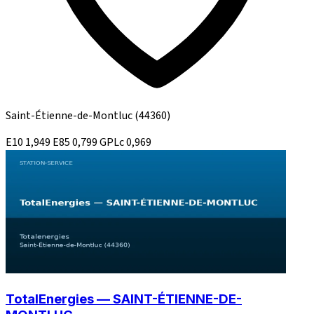
Saint-Étienne-de-Montluc
(44360)
E10
1,949
E85
0,799
GPLc
0,969
TotalEnergies — SAINT-ÉTIENNE-DE-