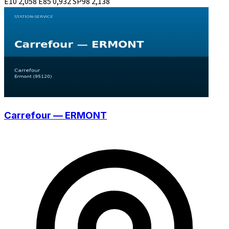
E10
2,058
E85
0,932
SP98
2,138
Carrefour — ERMONT