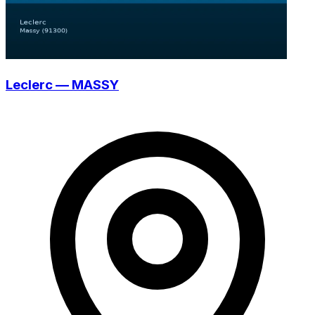
Leclerc — MASSY