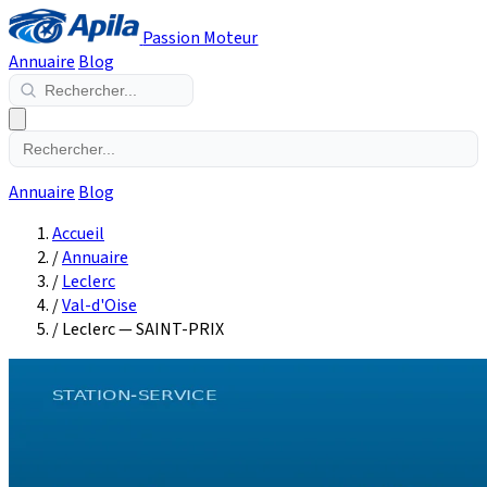
Passion Moteur
Annuaire
Blog
Annuaire
Blog
Accueil
/
Annuaire
/
Leclerc
/
Val-d'Oise
/
Leclerc — SAINT-PRIX