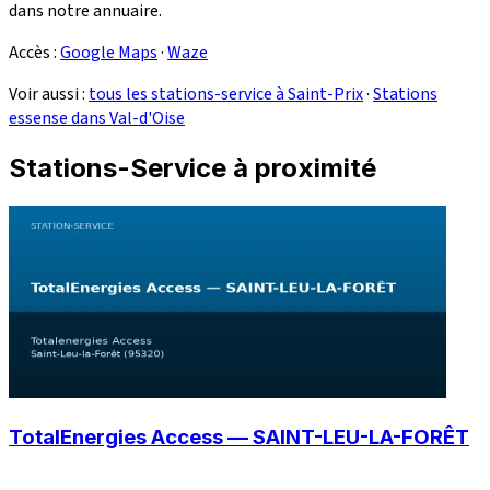
dans notre annuaire.
Accès :
Google Maps
·
Waze
Voir aussi :
tous les stations-service à Saint-Prix
·
Stations
essense dans Val-d'Oise
Stations-Service à proximité
TotalEnergies Access — SAINT-LEU-LA-FORÊT