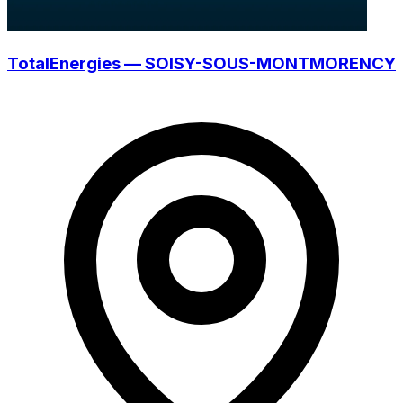
TotalEnergies — SOISY-SOUS-MONTMORENCY