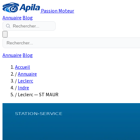
Passion Moteur
Annuaire
Blog
Annuaire
Blog
Accueil
/
Annuaire
/
Leclerc
/
Indre
/
Leclerc — ST MAUR