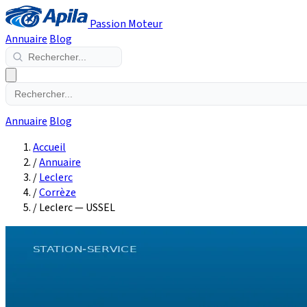
Passion Moteur
Annuaire
Blog
Annuaire
Blog
Accueil
/
Annuaire
/
Leclerc
/
Corrèze
/
Leclerc — USSEL