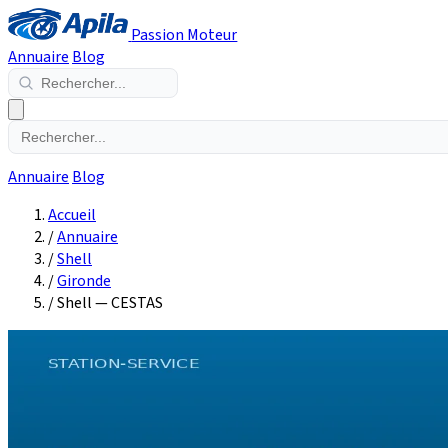
Passion Moteur
Annuaire
Blog
Annuaire
Blog
Accueil
/
Annuaire
/
Shell
/
Gironde
/
Shell — CESTAS