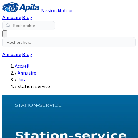
Passion Moteur
Annuaire
Blog
Annuaire
Blog
Accueil
/
Annuaire
/
Jura
/
Station-service