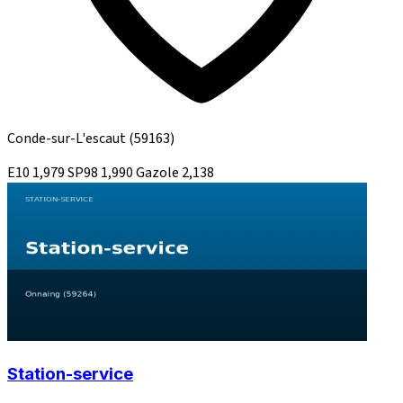
Conde-sur-L'escaut
(59163)
E10
1,979
SP98
1,990
Gazole
2,138
Station-service