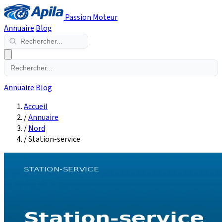
Passion Moteur
Annuaire
Blog
Annuaire
Blog
Accueil
/
Annuaire
/
Nord
/
Station-service