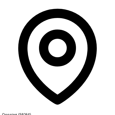
Onnaing
(59264)