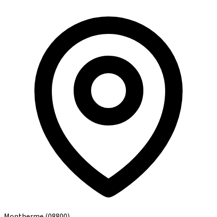
Montherme
(08800)