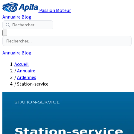
Passion Moteur
Annuaire
Blog
Annuaire
Blog
Accueil
/
Annuaire
/
Ardennes
/
Station-service