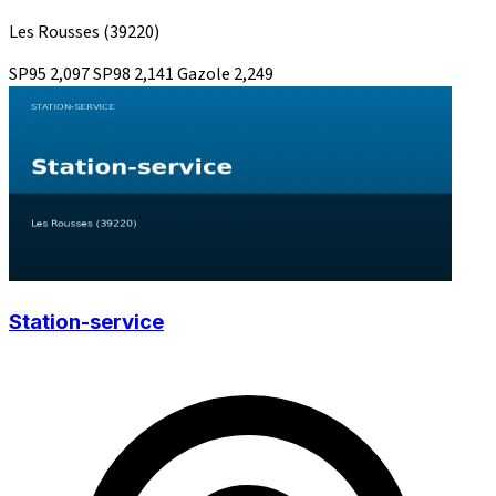
Les Rousses
(39220)
SP95
2,097
SP98
2,141
Gazole
2,249
Station-service