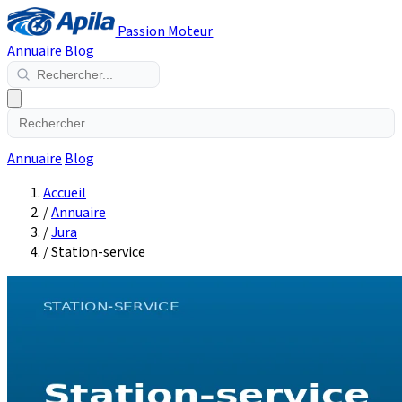
Passion Moteur
Annuaire
Blog
Annuaire
Blog
Accueil
/
Annuaire
/
Jura
/
Station-service