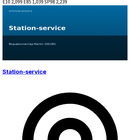
E10
2,099
E85
1,039
SP98
2,239
Station-service