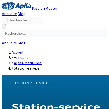
Passion Moteur
Annuaire
Blog
Annuaire
Blog
Accueil
/
Annuaire
/
Alpes-Maritimes
/
Station-service