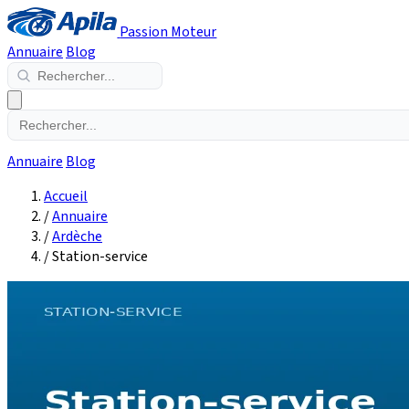
Passion Moteur
Annuaire
Blog
Annuaire
Blog
Accueil
/
Annuaire
/
Ardèche
/
Station-service