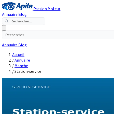
Passion Moteur
Annuaire
Blog
Annuaire
Blog
Accueil
/
Annuaire
/
Manche
/
Station-service