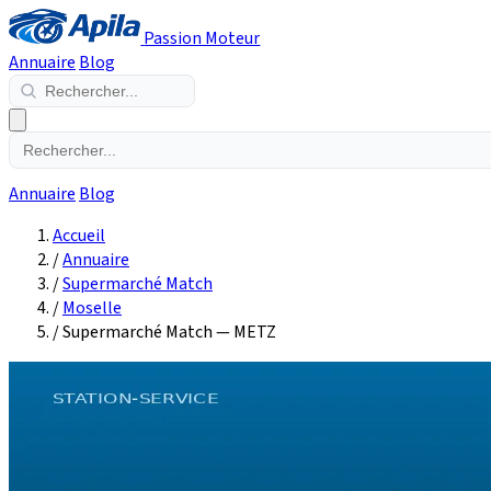
Passion Moteur
Annuaire
Blog
Annuaire
Blog
Accueil
/
Annuaire
/
Supermarché Match
/
Moselle
/
Supermarché Match — METZ