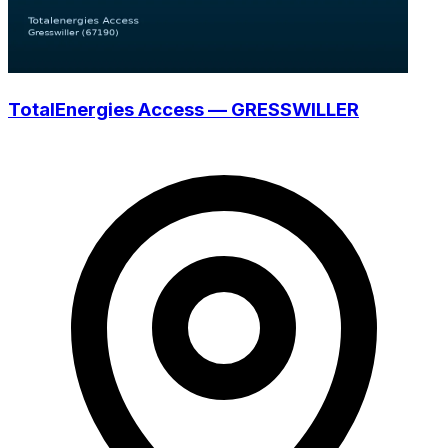
TotalEnergies Access — GRESSWILLER