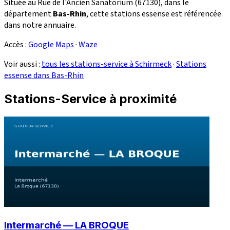
Située au Rue de l'Ancien Sanatorium (67130), dans le
département
Bas-Rhin
, cette stations essense est référencée
dans notre annuaire.
Accès :
Google Maps
·
Waze
Voir aussi :
tous les stations-service à Schirmeck
·
Stations
essense dans Bas-Rhin
Stations-Service à proximité
Intermarché — LA BROQUE