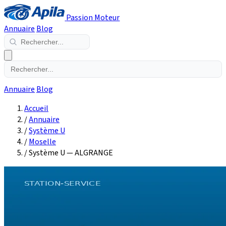
Passion Moteur
Annuaire
Blog
Annuaire
Blog
Accueil
/
Annuaire
/
Système U
/
Moselle
/
Système U — ALGRANGE