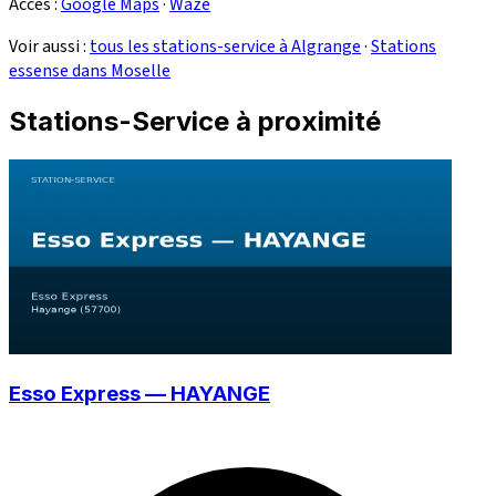
Accès :
Google Maps
·
Waze
Voir aussi :
tous les stations-service à Algrange
·
Stations
essense dans Moselle
Stations-Service à proximité
Esso Express — HAYANGE