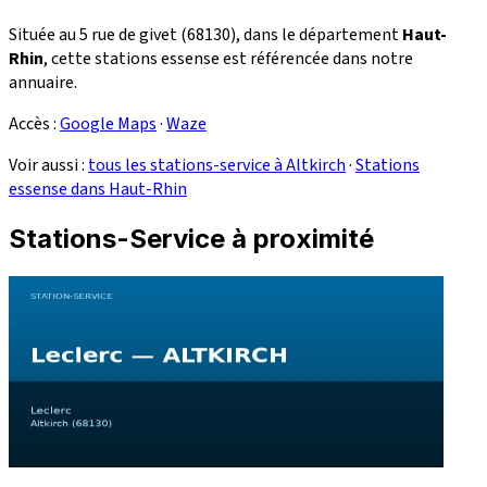
Située au 5 rue de givet (68130), dans le département
Haut-
Rhin
, cette stations essense est référencée dans notre
annuaire.
Accès :
Google Maps
·
Waze
Voir aussi :
tous les stations-service à Altkirch
·
Stations
essense dans Haut-Rhin
Stations-Service à proximité