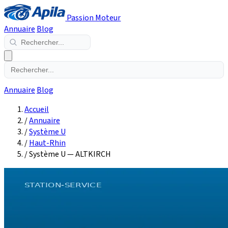
Passion Moteur
Annuaire
Blog
Annuaire
Blog
Accueil
/
Annuaire
/
Système U
/
Haut-Rhin
/
Système U — ALTKIRCH