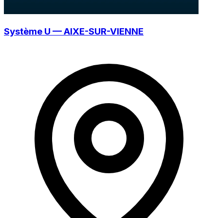
Système U — AIXE-SUR-VIENNE