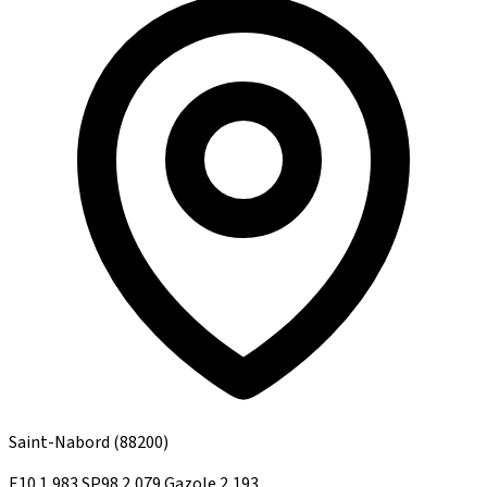
Saint-Nabord
(88200)
E10
1,983
SP98
2,079
Gazole
2,193