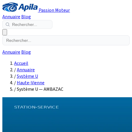
Passion Moteur
Annuaire
Blog
Annuaire
Blog
Accueil
/
Annuaire
/
Système U
/
Haute-Vienne
/
Système U — AMBAZAC