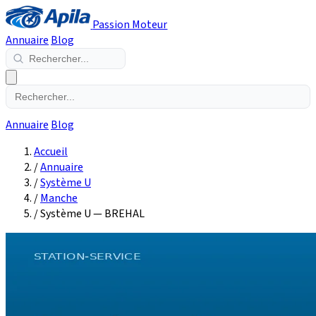
Passion Moteur
Annuaire
Blog
Annuaire
Blog
Accueil
/
Annuaire
/
Système U
/
Manche
/
Système U — BREHAL