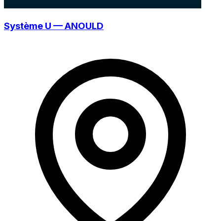
Système U — ANOULD