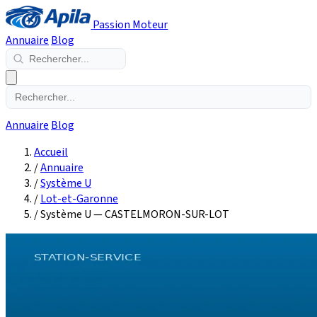
Passion Moteur
Annuaire
Blog
Annuaire
Blog
Accueil
/
Annuaire
/
Système U
/
Lot-et-Garonne
/
Système U — CASTELMORON-SUR-LOT