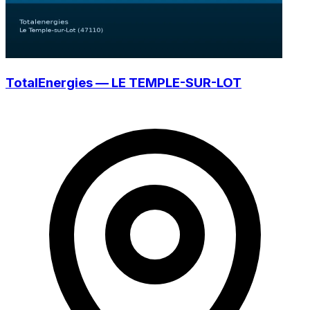
TotalEnergies — LE TEMPLE-SUR-LOT