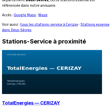
référencée dans notre annuaire.
Accès :
Google Maps
·
Waze
Voir aussi :
tous les stations-service à Cerizay
·
Stations essense
dans Deux-Sèvres
Stations-Service à proximité
TotalEnergies — CERIZAY