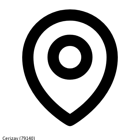
Cerizay
(79140)