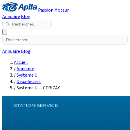
Passion Moteur
Annuaire
Blog
Annuaire
Blog
Accueil
/
Annuaire
/
Système U
/
Deux-Sèvres
/
Système U — CERIZAY