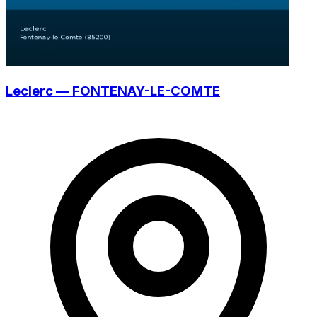
Leclerc — FONTENAY-LE-COMTE