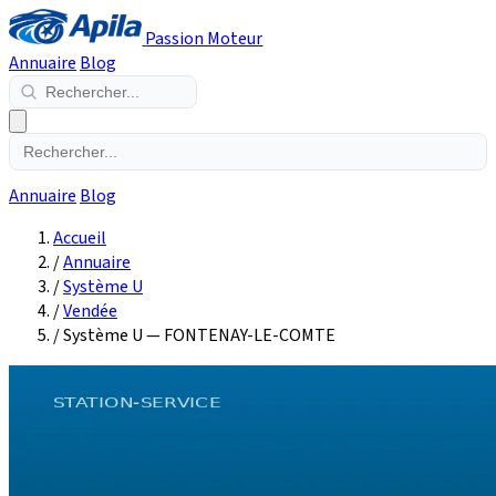
Passion Moteur
Annuaire
Blog
Annuaire
Blog
Accueil
/
Annuaire
/
Système U
/
Vendée
/
Système U — FONTENAY-LE-COMTE