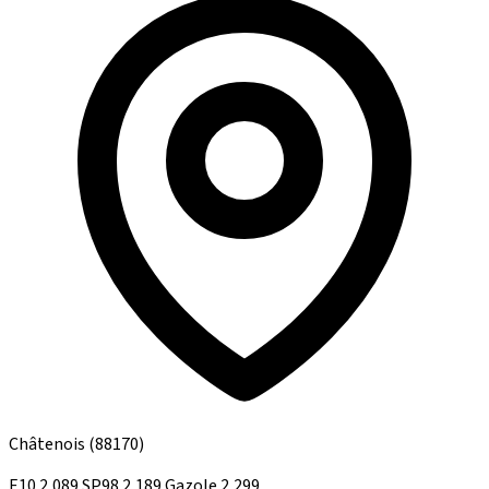
Châtenois
(88170)
E10
2,089
SP98
2,189
Gazole
2,299