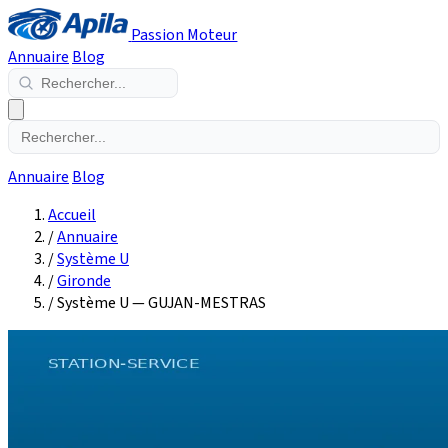
Passion Moteur
Annuaire
Blog
Annuaire
Blog
Accueil
/
Annuaire
/
Système U
/
Gironde
/
Système U — GUJAN-MESTRAS