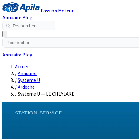
Passion Moteur
Annuaire
Blog
Annuaire
Blog
Accueil
/
Annuaire
/
Système U
/
Ardèche
/
Système U — LE CHEYLARD