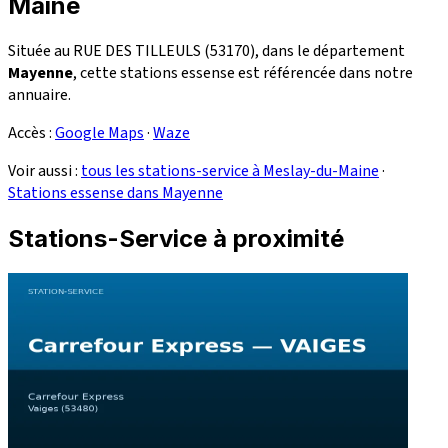
Maine
Située au RUE DES TILLEULS (53170), dans le département
Mayenne
, cette stations essense est référencée dans notre
annuaire.
Accès :
Google Maps
·
Waze
Voir aussi :
tous les stations-service à Meslay-du-Maine
·
Stations essense dans Mayenne
Stations-Service à proximité