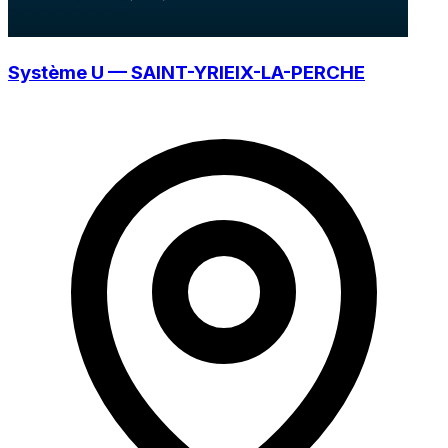
Système U — SAINT-YRIEIX-LA-PERCHE