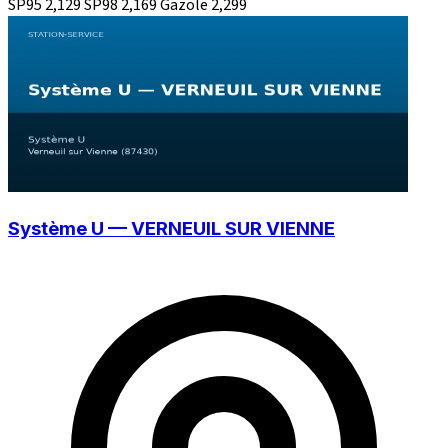
SP95
2,129
SP98
2,169
Gazole
2,299
Système U — VERNEUIL SUR VIENNE