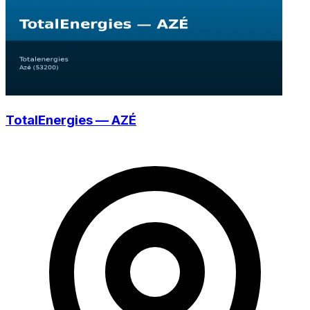
TotalEnergies — AZÉ