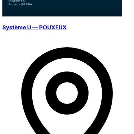
Système U — POUXEUX