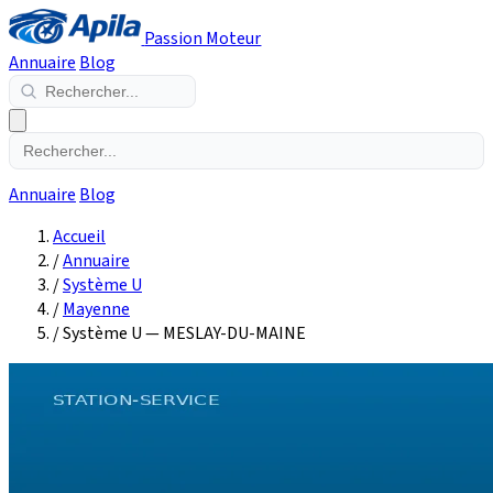
Passion Moteur
Annuaire
Blog
Annuaire
Blog
Accueil
/
Annuaire
/
Système U
/
Mayenne
/
Système U — MESLAY-DU-MAINE