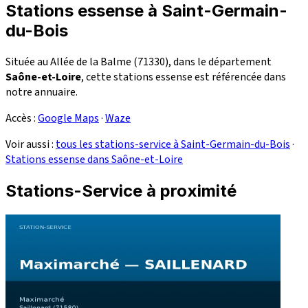
Stations essense à Saint-Germain-
du-Bois
Située au Allée de la Balme (71330), dans le département
Saône-et-Loire
, cette stations essense est référencée dans
notre annuaire.
Accès :
Google Maps
·
Waze
Voir aussi :
tous les stations-service à Saint-Germain-du-Bois
·
Stations essense dans Saône-et-Loire
Stations-Service à proximité