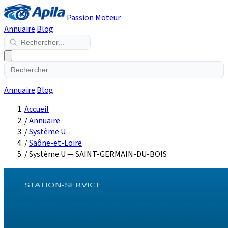
Passion Moteur
Annuaire
Blog
Annuaire
Blog
Accueil
/
Annuaire
/
Système U
/
Saône-et-Loire
/
Système U — SAINT-GERMAIN-DU-BOIS