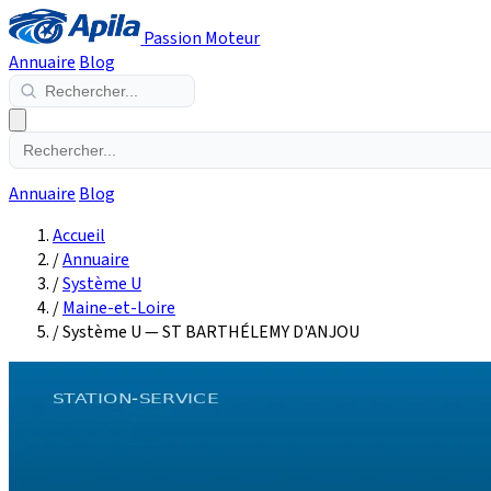
Passion Moteur
Annuaire
Blog
Annuaire
Blog
Accueil
/
Annuaire
/
Système U
/
Maine-et-Loire
/
Système U — ST BARTHÉLEMY D'ANJOU