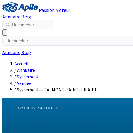
Passion Moteur
Annuaire
Blog
Annuaire
Blog
Accueil
/
Annuaire
/
Système U
/
Vendée
/
Système U — TALMONT-SAINT-HILAIRE