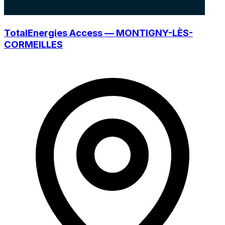
TotalEnergies Access — MONTIGNY-LÈS-
CORMEILLES