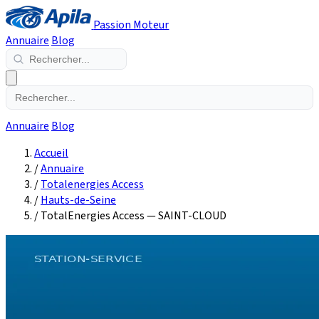
Passion Moteur
Annuaire
Blog
Annuaire
Blog
Accueil
/
Annuaire
/
Totalenergies Access
/
Hauts-de-Seine
/
TotalEnergies Access — SAINT-CLOUD