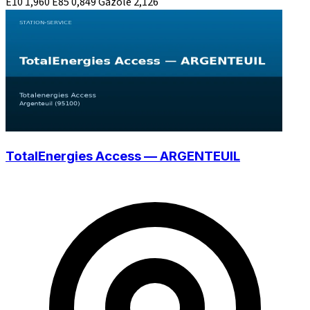
E10
1,960
E85
0,849
Gazole
2,126
TotalEnergies Access — ARGENTEUIL