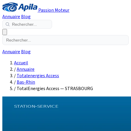
Passion Moteur
Annuaire
Blog
Annuaire
Blog
Accueil
/
Annuaire
/
Totalenergies Access
/
Bas-Rhin
/
TotalEnergies Access — STRASBOURG