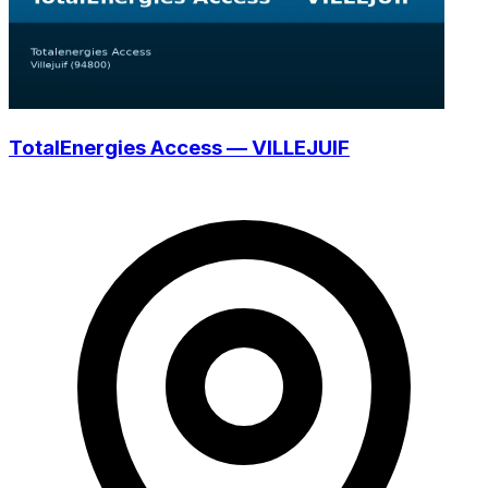
TotalEnergies Access — VILLEJUIF