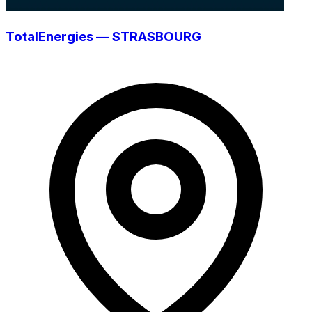
TotalEnergies — STRASBOURG