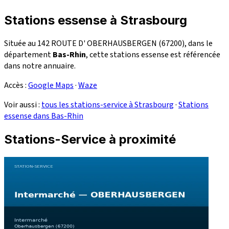
Stations essense à Strasbourg
Située au 142 ROUTE D' OBERHAUSBERGEN (67200), dans le
département
Bas-Rhin
, cette stations essense est référencée
dans notre annuaire.
Accès :
Google Maps
·
Waze
Voir aussi :
tous les stations-service à Strasbourg
·
Stations
essense dans Bas-Rhin
Stations-Service à proximité