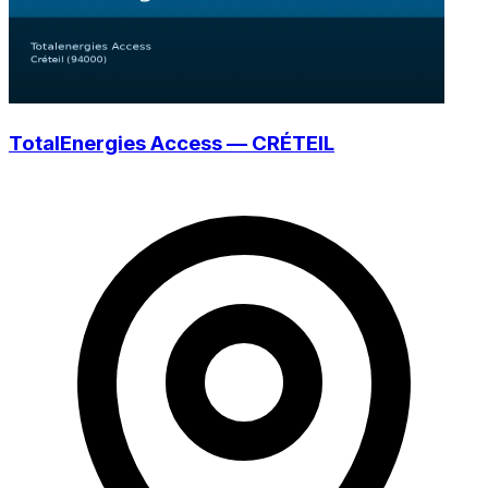
TotalEnergies Access — CRÉTEIL