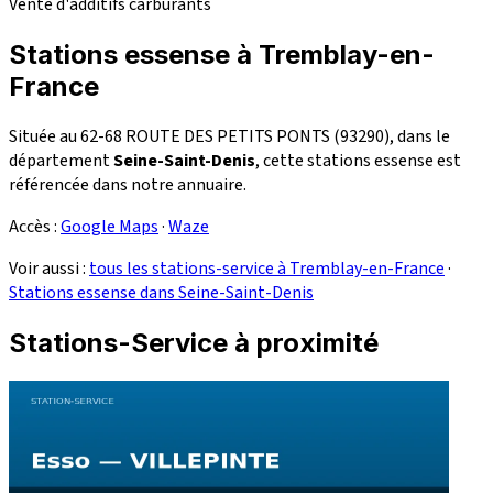
Vente d'additifs carburants
Stations essense à Tremblay-en-
France
Située au 62-68 ROUTE DES PETITS PONTS (93290), dans le
département
Seine-Saint-Denis
, cette stations essense est
référencée dans notre annuaire.
Accès :
Google Maps
·
Waze
Voir aussi :
tous les stations-service à Tremblay-en-France
·
Stations essense dans Seine-Saint-Denis
Stations-Service à proximité