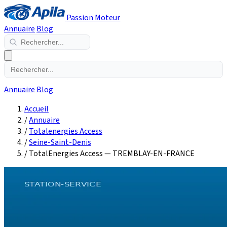
Passion Moteur
Annuaire
Blog
Annuaire
Blog
Accueil
/
Annuaire
/
Totalenergies Access
/
Seine-Saint-Denis
/
TotalEnergies Access — TREMBLAY-EN-FRANCE