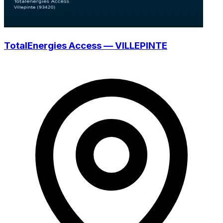
TotalEnergies Access — VILLEPINTE