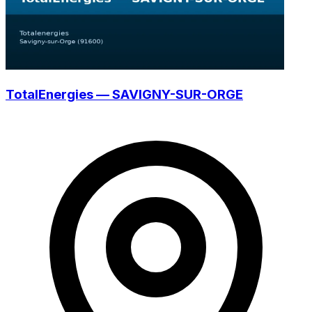
TotalEnergies — SAVIGNY-SUR-ORGE