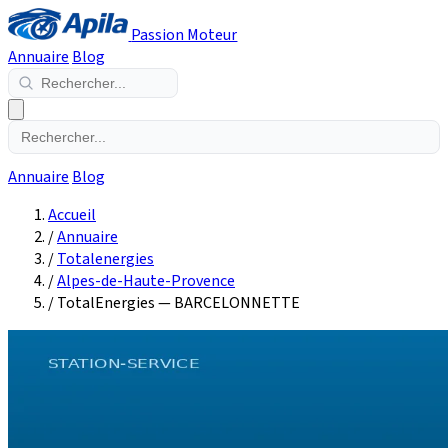
Passion Moteur
Annuaire
Blog
Annuaire
Blog
Accueil
/
Annuaire
/
Totalenergies
/
Alpes-de-Haute-Provence
/
TotalEnergies — BARCELONNETTE