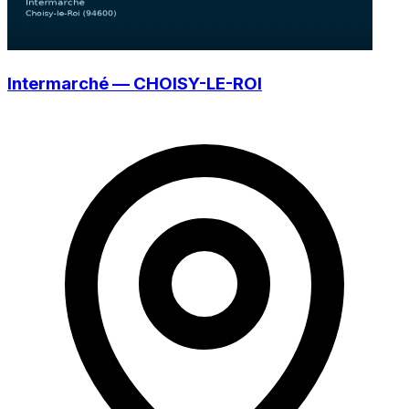
Intermarché — CHOISY-LE-ROI