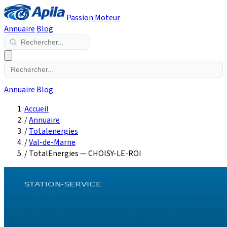
Passion Moteur
Annuaire
Blog
Annuaire
Blog
Accueil
/
Annuaire
/
Totalenergies
/
Val-de-Marne
/
TotalEnergies — CHOISY-LE-ROI