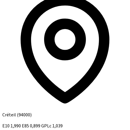
Créteil
(94000)
E10
1,990
E85
0,899
GPLc
1,039