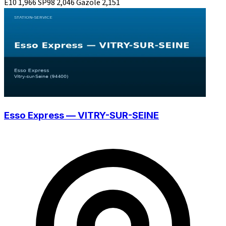
E10
1,966
SP98
2,046
Gazole
2,151
Esso Express — VITRY-SUR-SEINE