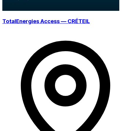
TotalEnergies Access — CRÉTEIL