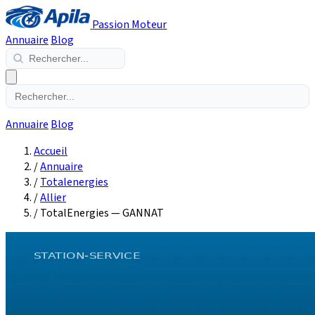
Passion Moteur
Annuaire
Blog
Annuaire
Blog
Accueil
/
Annuaire
/
Totalenergies
/
Allier
/
TotalEnergies — GANNAT