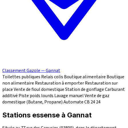
Classement Gazole — Gannat
Toilettes publiques
Relais colis
Boutique alimentaire
Boutique
non alimentaire
Restauration à emporter
Restauration sur
place
Vente de fioul domestique
Station de gonflage
Carburant
additivé
Piste poids lourds
Lavage manuel
Vente de gaz
domestique (Butane, Propane)
Automate CB 24
24
Stations essense à Gannat
Située au 77 rue des Capucins (03800), dans le département