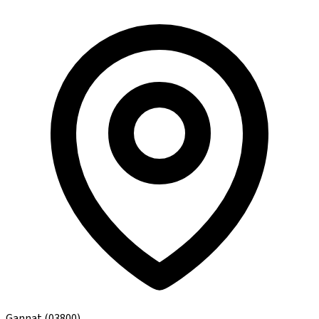
Gannat
(03800)