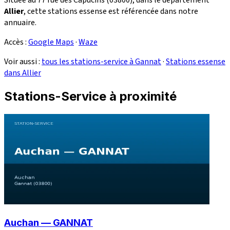
Allier
, cette stations essense est référencée dans notre
annuaire.
Accès :
Google Maps
·
Waze
Voir aussi :
tous les stations-service à Gannat
·
Stations essense
dans Allier
Stations-Service à proximité
Auchan — GANNAT