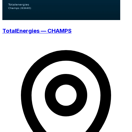
TotalEnergies — CHAMPS