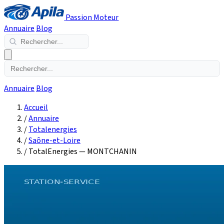
Passion Moteur
Annuaire
Blog
Annuaire
Blog
Accueil
/
Annuaire
/
Totalenergies
/
Saône-et-Loire
/
TotalEnergies — MONTCHANIN