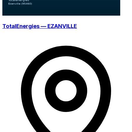
TotalEnergies — EZANVILLE