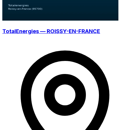
TotalEnergies — ROISSY-EN-FRANCE