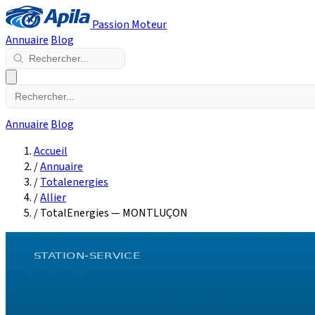
Passion Moteur
Annuaire
Blog
Annuaire
Blog
Accueil
/
Annuaire
/
Totalenergies
/
Allier
/
TotalEnergies — MONTLUÇON