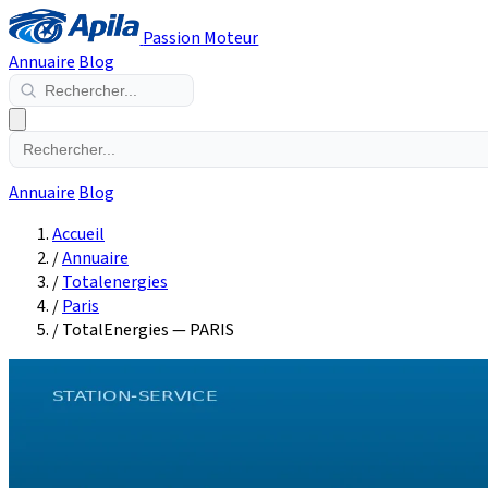
Passion Moteur
Annuaire
Blog
Annuaire
Blog
Accueil
/
Annuaire
/
Totalenergies
/
Paris
/
TotalEnergies — PARIS