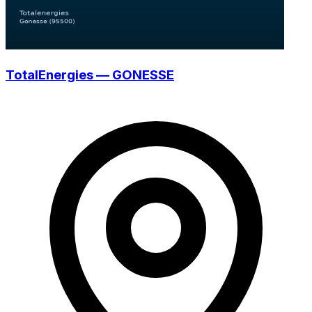
TotalEnergies — GONESSE