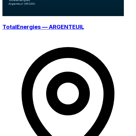
TotalEnergies — ARGENTEUIL