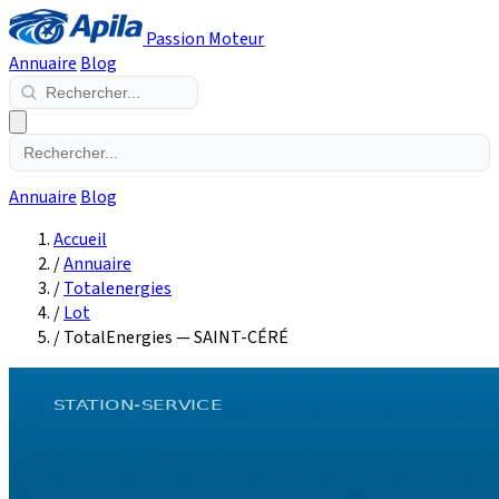
Passion Moteur
Annuaire
Blog
Annuaire
Blog
Accueil
/
Annuaire
/
Totalenergies
/
Lot
/
TotalEnergies — SAINT-CÉRÉ