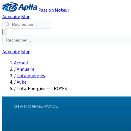
Passion Moteur
Annuaire
Blog
Annuaire
Blog
Accueil
/
Annuaire
/
Totalenergies
/
Aube
/
TotalEnergies — TROYES