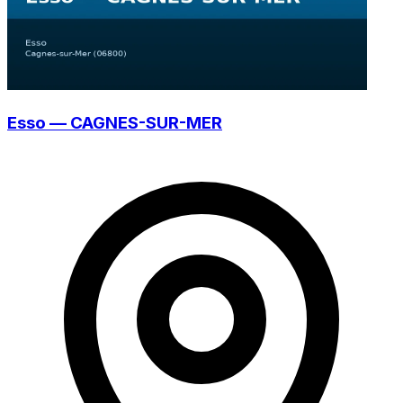
Esso — CAGNES-SUR-MER