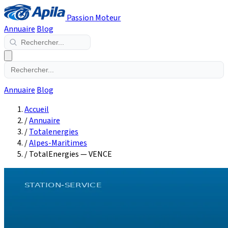
Passion Moteur
Annuaire
Blog
Annuaire
Blog
Accueil
/
Annuaire
/
Totalenergies
/
Alpes-Maritimes
/
TotalEnergies — VENCE