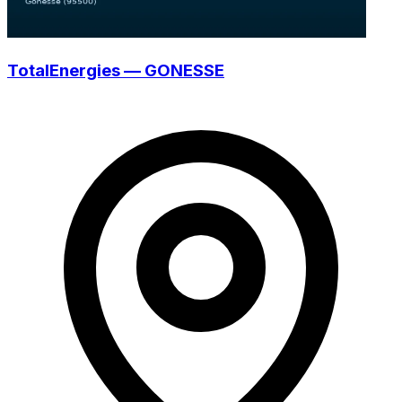
TotalEnergies — GONESSE