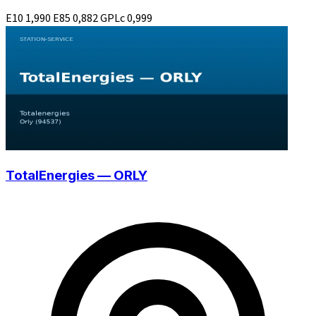
E10
1,990
E85
0,882
GPLc
0,999
TotalEnergies — ORLY