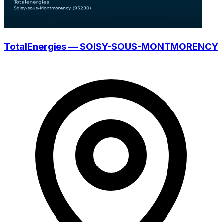
TotalEnergies — SOISY-SOUS-MONTMORENCY