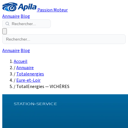
Passion Moteur
Annuaire
Blog
Annuaire
Blog
Accueil
/
Annuaire
/
Totalenergies
/
Eure-et-Loir
/
TotalEnergies — VICHÈRES