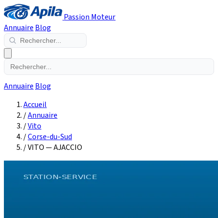
Passion Moteur
Annuaire
Blog
Annuaire
Blog
Accueil
/
Annuaire
/
Vito
/
Corse-du-Sud
/
VITO — AJACCIO