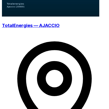
TotalEnergies — AJACCIO