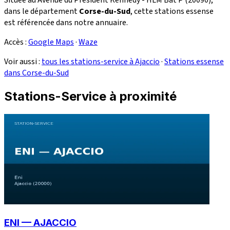
dans le département
Corse-du-Sud
, cette stations essense
est référencée dans notre annuaire.
Accès :
Google Maps
·
Waze
Voir aussi :
tous les stations-service à Ajaccio
·
Stations essense
dans Corse-du-Sud
Stations-Service à proximité
ENI — AJACCIO