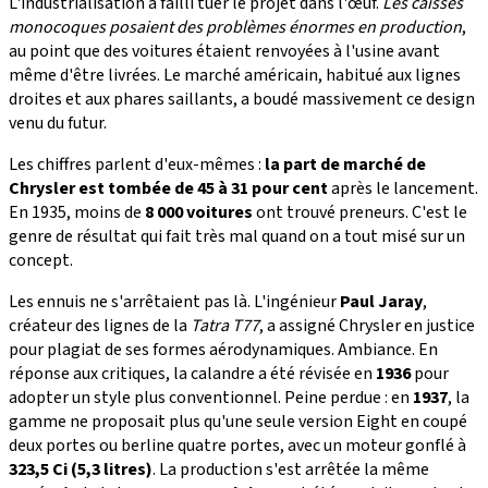
L'industrialisation a failli tuer le projet dans l'œuf.
Les caisses
monocoques posaient des problèmes énormes en production
,
au point que des voitures étaient renvoyées à l'usine avant
même d'être livrées. Le marché américain, habitué aux lignes
droites et aux phares saillants, a boudé massivement ce design
venu du futur.
Les chiffres parlent d'eux-mêmes :
la part de marché de
Chrysler est tombée de 45 à 31 pour cent
après le lancement.
En 1935, moins de
8 000 voitures
ont trouvé preneurs. C'est le
genre de résultat qui fait très mal quand on a tout misé sur un
concept.
Les ennuis ne s'arrêtaient pas là. L'ingénieur
Paul Jaray
,
créateur des lignes de la
Tatra T77
, a assigné Chrysler en justice
pour plagiat de ses formes aérodynamiques. Ambiance. En
réponse aux critiques, la calandre a été révisée en
1936
pour
adopter un style plus conventionnel. Peine perdue : en
1937
, la
gamme ne proposait plus qu'une seule version Eight en coupé
deux portes ou berline quatre portes, avec un moteur gonflé à
323,5 Ci (5,3 litres)
. La production s'est arrêtée la même