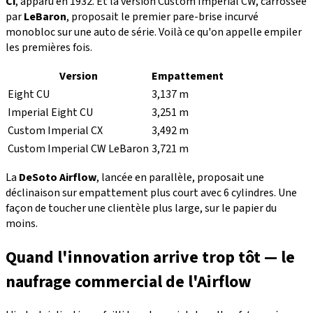
Ci
, apparu en 1932. Et la version Custom Imperial CW, carrossée
par
LeBaron
, proposait le premier pare-brise incurvé
monobloc sur une auto de série. Voilà ce qu'on appelle empiler
les premières fois.
Version
Empattement
Eight CU
3,137 m
Imperial Eight CU
3,251 m
Custom Imperial CX
3,492 m
Custom Imperial CW LeBaron
3,721 m
La
DeSoto Airflow
, lancée en parallèle, proposait une
déclinaison sur empattement plus court avec 6 cylindres. Une
façon de toucher une clientèle plus large, sur le papier du
moins.
Quand l'innovation arrive trop tôt — le
naufrage commercial de l'Airflow